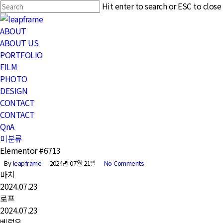
Skip
Hit enter to search or ESC to close
to
Close
main
Search
Menu
ABOUT
content
ABOUT US
PORTFOLIO
FILM
PHOTO
DESIGN
CONTACT
CONTACT
QnA
미분류
Elementor #6713
By
leapframe
2024년 07월 21일
No Comments
마치
2024.07.23
로프
2024.07.23
베럴유