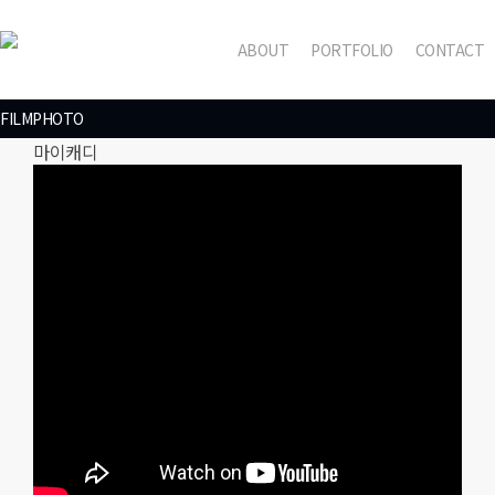
Skip
to
ABOUT
PORTFOLIO
CONTACT
main
content
FILM
PHOTO
마이캐디