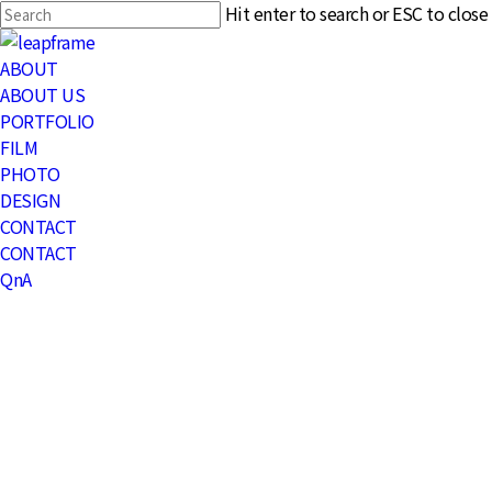
Skip
Hit enter to search or ESC to close
to
Close
main
Search
Menu
ABOUT
content
ABOUT US
PORTFOLIO
FILM
PHOTO
DESIGN
CONTACT
CONTACT
QnA