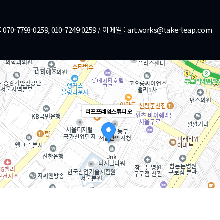
93-0259, 010-7249-0259 / 이메일 : artworks@take-leap.com
리프프레임스튜디오