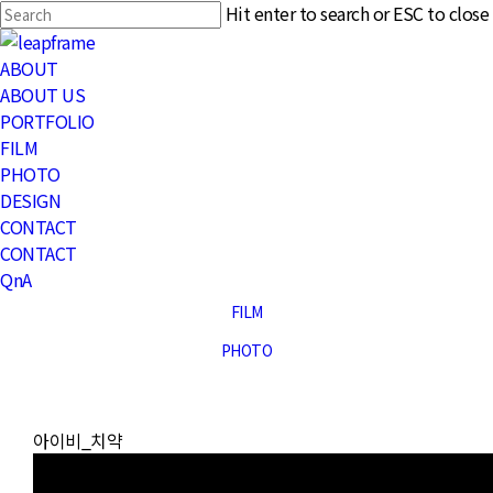
Skip
Hit enter to search or ESC to close
to
Close
main
Search
Menu
ABOUT
content
ABOUT US
PORTFOLIO
FILM
PHOTO
DESIGN
CONTACT
CONTACT
QnA
FILM
PHOTO
아이비_치약