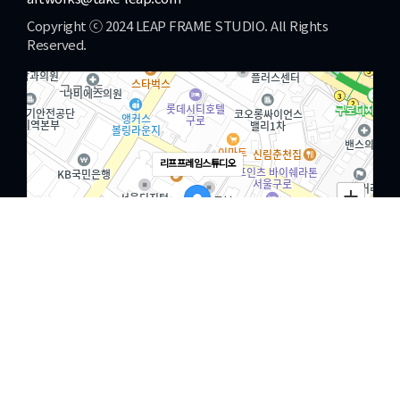
Copyright ⓒ 2024 LEAP FRAME STUDIO. All Rights
Reserved.
리프프레임스튜디오
Close
ABOUT
Menu
ABOUT US
PORTFOLIO
FILM
PHOTO
100m
DESIGN