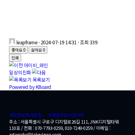
leapframe
· 2024-07-19 14:31 · 조회 339
좋아요
0
싫어요
0
인쇄
아이비_와인
일상의진화
목록보기
Powered by KBoard
개인정보처리방침
이메일무단수집거부
주소 : 서울특별시 구로구 디지털로26길 111, JNK디지털타워
110호 / 전화 : 070-7793-0259, 010-7249-0259 / 이메일 :
artworks@take-leap.com